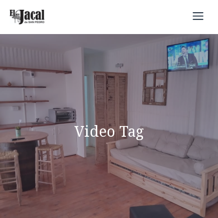
Saltar
Me
al
contenido
Video Tag